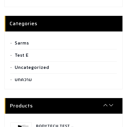
Categories
SARMS COMBO TUDCA
Sarms
฿
2,100.00
Test E
Uncategorized
SARMS COMBO GYNECTROL
฿
1,800.00
บทความ
SARMS COMBO P.C.T - RX
฿
1,900.00
Products
BODYTECH TEST C 250 TESTOSTERONE CYPIONATE