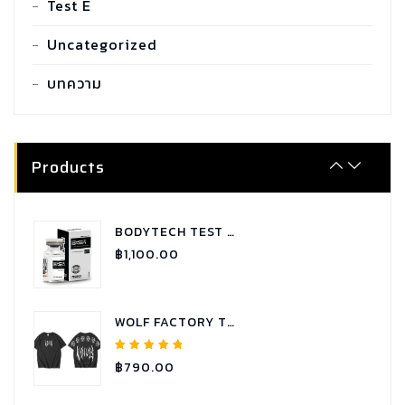
Test E
Uncategorized
SARMS COMBO GYNECTROL
฿
1,800.00
บทความ
SARMS COMBO P.C.T - RX
฿
1,900.00
Products
BODYTECH TEST C 250 TESTOSTERONE CYPIONATE
฿
1,100.00
WOLF FACTORY T-SHIRT OVERSIZE WOLVES COLLECTION
Rated
฿
790.00
5.00
out of
5