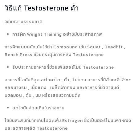
วิธีแก้ Testosterone ต่ำ
วิธีแก้ตามธรรมชาติ
การฝึก Weight Training อย่างมีประสิทธิภาพ
การฝึกแบบหนักเน้นใช้ท่า Compound เช่น Squat , Deadlift ,
Bench Press ช่วยกระตุ้นการหลั่ง Testosterone
รับประทานอาหารที่ช่วยเพิ่มฮอร์โมน Testosterone
อาหารที่ไขมันดีสูง อะโวคาโด , ถั่ว , ไข่แดง อาหารที่มีสังกะสี Zinc
หอยนางรม , เนื้อแดง , เมล็ดฟักทอง และอาหารที่มีวิตามินดี
แซลมอน , ตับ , นม หรือเสริมวิตามินดี3
ลดไขมันส่วนเกินในร่างกาย
ไขมันสะสมที่มากเกินไปจะเพิ่ม Estrogen ซึ่งเป็นฮอร์โมนเพศหญิง
และลดการผลิต Testosterone