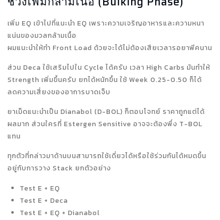
ช่วงเพิ่มกล้ามเนื้อ (Bulking Phase)
เพิ่ม EQ เข้าไปที่แนะนำ EQ เพราะความเจริญอาหารและความหนา
แน่นของมวลกล้ามเนื้อ
ผมแนะนำให้ทำ Front Load ด้วยจะได้ไม่ต้องเสียเวลารอยาพีคนาน
ส่วน Deca ใช้เสริมไปใน Cycle ได้ครับ เวลา High Carbs มันทำให้
Strength เพิ่มขึ้นครับ ยกได้หนักขึ้น ใช้ Week 0.25-0.50 ก็ได้
ลดความเสี่ยงของอาการบาดเจ็บ
ยาเม็ดแนะนำเป็น Dianabol (D-BOL) ก็ตอบโจทย์ ราคาถูกแต่ได้
ผลมาก ส่วนใครที่ Estergen Sensitive อาจจะต้องพึ่ง T-BOL
แทน
ทุกตัวที่กล่าวมาด้านบนสามารถใช้เดี่ยวได้หรือใช้ร่วมกันได้หมดขึ้น
อยู่กับการวาง Stack ยกตัวอย่าง
Test E + EQ
Test E + Deca
Test E + EQ + Dianabol