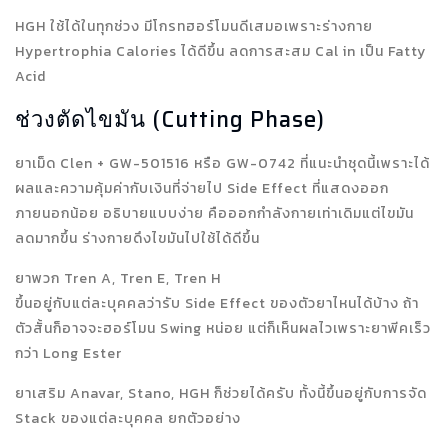
HGH ใช้ได้ในทุกช่วง มีโกรทฮอร์โมนดีเสมอเพราะร่างกาย
Hypertrophia Calories ได้ดีขึ้น ลดการสะสม Cal in เป็น Fatty
Acid
ช่วงตัดไขมัน (Cutting Phase)
ยาเม็ด Clen + GW-501516 หรือ GW-0742 ที่แนะนำชุดนี้เพราะได้
ผลและความคุ้มค่ากับเงินที่จ่ายไป Side Effect ที่แสดงออก
ภายนอกน้อย อธิบายแบบง่าย คือออกกำลังกายเท่าเดิมแต่ไขมัน
ลดมากขึ้น ร่างกายดึงไขมันไปใช้ได้ดีขึ้น
ยาพวก Tren A, Tren E, Tren H
ขึ้นอยู่กับแต่ละบุคคลว่ารับ Side Effect ของตัวยาไหนได้บ้าง ถ้า
ตัวสั้นก็อาจจะฮอร์โมน Swing หน่อย แต่ก็เห็นผลไวเพราะยาพีคเร็ว
กว่า Long Ester
ยาเสริม Anavar, Stano, HGH ก็ช่วยได้ครับ ทั้งนี้ขึ้นอยู่กับการจัด
Stack ของแต่ละบุคคล ยกตัวอย่าง