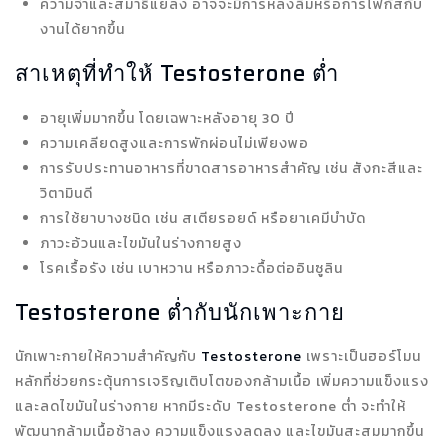
ความจำและสมาธิแย่ลง อาจจะมีการหลงลืมหรือการโฟกัสกับ
งานได้ยากขึ้น
สาเหตุที่ทำให้ Testosterone ต่ำ
อายุเพิ่มมากขึ้น โดยเฉพาะหลังอายุ 30 ปี
ความเคลียดสูงและการพักผ่อนไม่เพียงพอ
การรับประทานอาหารที่ขาดสารอาหารสำคัญ เช่น สังกะสีและ
วิตามินดี
การใช้ยาบางชนิด เช่น สเตียรอยด์ หรือยาเคมีบำบัด
ภาวะอ้วนและไขมันในร่างกายสูง
โรคเรื้อรัง เช่น เบาหวาน หรือภาวะดื้อต่ออินซูลิน
Testosterone ต่ำกับนักเพาะกาย
นักเพาะกายให้ความสำคัญกับ
Testosterone
เพราะเป็นฮอร์โมน
หลักที่ช่วยกระตุ้นการเจริญเติบโตของกล้ามเนื้อ เพิ่มความแข็งแรง
และลดไขมันในร่างกาย หากมีระดับ Testosterone ต่ำ จะทำให้
พัฒนากล้ามเนื้อช้าลง ความแข็งแรงลดลง และไขมันสะสมมากขึ้น