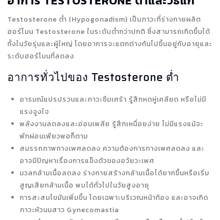
อาการ TESTOSTERONE ต่ำและวิธีแก้
Testosterone ต่ำ (Hypogonadism) เป็นภาวะที่ร่างกายผลิต
ฮอร์โมน Testosterone ในระดับต่ำกว่าปกติ ซึ่งสามารถเกิดขึ้นได้
ทั้งในวัยรุ่นและผู้ใหญ่ โดยอาการจะแตกต่างกันไปขึ้นอยู่กับอายุและ
ระดับฮอร์โมนที่ลดลง
อาการทั่วไปของ Testosterone ต่ำ
อารมณ์แปรปรวนและภาวะซึมเศร้า รู้สึกหดหู่เคลียด หรือไม่มี
แรงจูงใจ
พลังงานลดลงและอ่อนเพลีย รู้สึกเหนื่อยง่าย ไม่มีแรงแม้จะ
พักผ่อนเพียวพอก็ตาม
สมรรถภาพทางเพศลดลง ความต้องการทางเพศลดลง และ
อาจมีปัญหาเรื่องการแข็งตัวของอวัยวะเพศ
มวลกล้ามเนื้อลดลง ร่างกายสร้างกล้ามเนื้อได้ยากขึ้นหรือเริ่ม
สูญเสียกล้ามเนื้อ พบได้ทั่วไปในวัยสูงอายุ
การสะสมไขมันเพิ่มขึ้น โดยเฉพาะบริเวณหน้าท้อง และอาจเกิด
ภาวะหัวนมสาว Gynecomastia