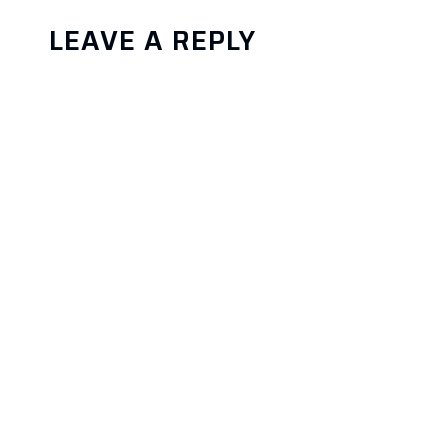
LEAVE A REPLY
Your email address will not be published. Required fie
Save my name, email, and website in this browser f