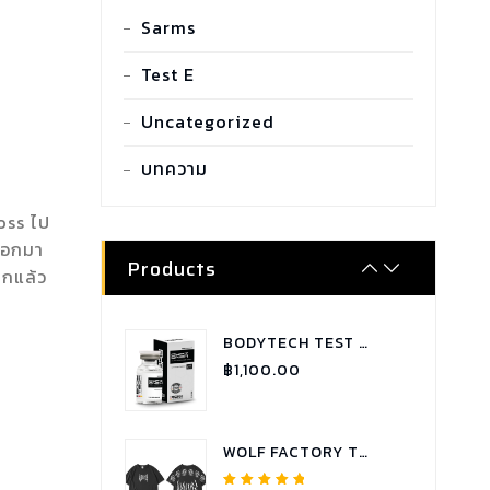
SARMS COMBO TUDCA
Sarms
฿
2,100.00
Test E
Uncategorized
SARMS COMBO GYNECTROL
฿
1,800.00
บทความ
Loss ไป
SARMS COMBO P.C.T - RX
จออกมา
฿
1,900.00
Products
ากแล้ว
BODYTECH TEST C 250 TESTOSTERONE CYPIONATE
฿
1,100.00
WOLF FACTORY T-SHIRT OVERSIZE WOLVES COLLECTION