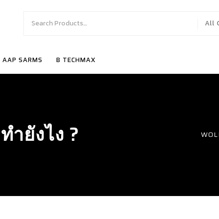
All
AAP SARMS
B TECHMAX
ำยังไง ?
WOL