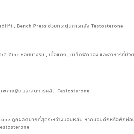
dlift , Bench Press ช่วยกระตุ้นการหลั่ง Testosterone
ังกะสี Zinc หอยนางรม , เนื้อแดง , เมล็ดฟักทอง และอาหารที่มีวิ
์โมนเพศหญิง และลดการผลิต Testosterone
orone ถูกผลิตมากที่สุดระหว่างนอนหลับ หากนอนดึกหรือพักผ่อ
 Testosterone