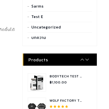
SARMS COMBO TUDCA
Sarms
฿
2,100.00
Test E
Uncategorized
SARMS COMBO GYNECTROL
ดขึ้นได้
฿
1,800.00
บทความ
SARMS COMBO P.C.T - RX
฿
1,900.00
Products
BODYTECH TEST C 250 TESTOSTERONE CYPIONATE
฿
1,100.00
WOLF FACTORY T-SHIRT OVERSIZE WOLVES COLLECTION