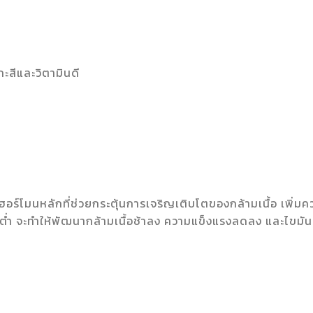
ะสีและวิตามินดี
อร์โมนหลักที่ช่วยกระตุ้นการเจริญเติบโตของกล้ามเนื้อ เพิ่มค
ต่ำ จะทำให้พัฒนากล้ามเนื้อช้าลง ความแข็งแรงลดลง และไขมั