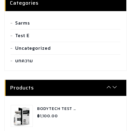
Categories
SARMS COMBO TUDCA
Sarms
฿
2,100.00
Test E
Uncategorized
SARMS COMBO GYNECTROL
฿
1,800.00
บทความ
SARMS COMBO P.C.T - RX
฿
1,900.00
Products
BODYTECH TEST C 250 TESTOSTERONE CYPIONATE
฿
1,100.00