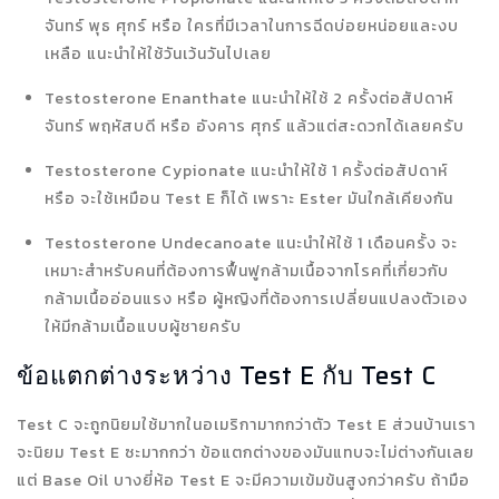
จันทร์ พุธ ศุกร์ หรือ ใครที่มีเวลาในการฉีดบ่อยหน่อยและงบ
เหลือ แนะนำให้ใช้
วันเว้นวันไปเลย
Testosterone Enanthate แนะนำให้ใช้ 2 ครั้งต่อสัปดาห์
จันทร์ พฤหัสบดี หรือ อังคาร ศุกร์ แล้วแต่สะดวกได้เลยครับ
Testosterone Cypionate แนะนำให้ใช้ 1 ครั้งต่อสัปดาห์
หรือ จะใช้เหมือน Test E ก็ได้ เพราะ Ester มันใกล้เคียงกัน
Testosterone Undecanoate แนะนำให้ใช้ 1 เดือนครั้ง จะ
เหมาะสำหรับคนที่ต้องการฟื้นฟูกล้ามเนื้อจากโรคที่เกี่ยวกับ
กล้ามเนื้ออ่อนแรง หรือ ผู้หญิงที่ต้องการเปลี่ยนแปลงตัวเอง
ให้มีกล้ามเนื้อแบบผู้ชายครับ
ข้อแตกต่างระหว่าง Test E กับ Test C
Test C จะถูกนิยมใช้มากในอเมริกามากกว่าตัว Test E ส่วนบ้านเรา
จะนิยม Test E ซะมากกว่า ข้อแตกต่างของมันแทบจะไม่ต่างกันเลย
แต่ Base Oil บางยี่ห้อ Test E จะมีความเข้มข้นสูงกว่าครับ ถ้ามือ