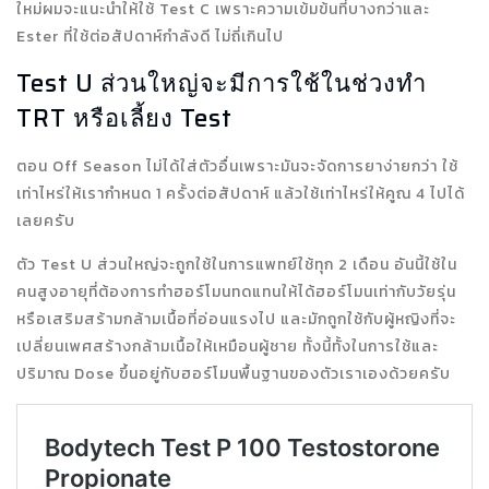
ใหม่ผมจะแนะนำให้ใช้ Test C เพราะความเข้มข้นที่บางกว่าและ
Ester ที่ใช้ต่อสัปดาห์กำลังดี ไม่ถี่เกินไป
Test U ส่วนใหญ่จะมีการใช้ในช่วงทำ
TRT หรือเลี้ยง Test
ตอน Off Season ไม่ได้ใส่ตัวอื่นเพราะมันจะจัดการยาง่ายกว่า ใช้
เท่าไหร่ให้เรากำหนด 1 ครั้งต่อสัปดาห์ แล้วใช้เท่าไหร่ให้คูณ 4 ไปได้
เลยครับ
ตัว Test U ส่วนใหญ่จะถูกใช้ในการแพทย์ใช้ทุก 2 เดือน อันนี้ใช้ใน
คนสูงอายุที่ต้องการทำฮอร์โมนทดแทนให้ได้ฮอร์โมนเท่ากับวัยรุ่น
หรือเสริมสร้ามกล้ามเนื้อที่อ่อนแรงไป และมักถูกใช้กับผู้หญิงที่จะ
เปลี่ยนเพศสร้างกล้ามเนื้อให้เหมือนผู้ชาย ทั้งนี้ทั้งในการใช้และ
ปริมาณ Dose ขึ้นอยู่กับฮอร์โมนพื้นฐานของตัวเราเองด้วยครับ