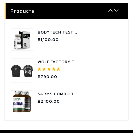
SARMS COMBO P.C.T - RX
฿
1,900.00
Products
BODYTECH TEST C 250 TESTOSTERONE CYPIONATE
฿
1,100.00
WOLF FACTORY T-SHIRT OVERSIZE WOLVES COLLECTION
Rated
฿
790.00
5.00
out of
5
SARMS COMBO TUDCA
฿
2,100.00
SARMS COMBO GYNECTROL
฿
1,800.00