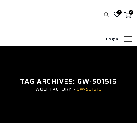
0
0
Login
TAG ARCHIVES:
GW-501516
WOLF FACTORY
>
GW-501516