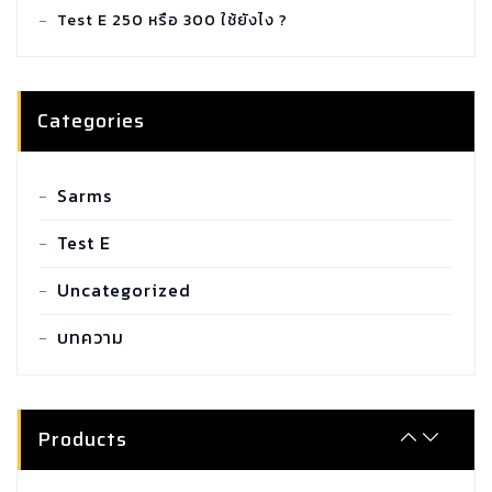
Test E 250 หรือ 300 ใช้ยังไง ?
Categories
SARMS COMBO TUDCA
Sarms
฿
2,100.00
Test E
Uncategorized
SARMS COMBO GYNECTROL
฿
1,800.00
บทความ
SARMS COMBO P.C.T - RX
฿
1,900.00
Products