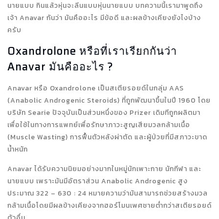
นายแบบ กินแล้วหุ่นจะลีนแบบหุ่นนายแบบ บทความนี้เรามาพูดถึง
เจ้า Anavar กันว่า มันคืออะไร มีข้อดี และผลข้างเคียงยังไงบ้าง
ครับ
Oxandrolone หรือที่เราเรียกกันว่า
Anavar มันคืออะไร ?
Anavar หรือ Oxandrolone เป็นสเตียรอยด์ในกลุ่ม AAS
(Anabolic Androgenic Steroids) ที่ถูกพัฒนาขึ้นในปี 1960 โดย
บริษัท Searie ปัจจุบันเป็นส่วนหนึ่งของ Prizer เดิมทีถูกผลิตมา
เพื่อใช้ในทางการแพทย์เพื่อรักษาภาวะสูญเสียมวลกล้ามเนื้อ
(Muscle Wasting) การฟื้นตัวหลังผ่าตัด และผู้ป่วยที่มีสภาวะขาด
น้ำหนัก
Anavar ได้รับความนิยมอย่างมากในหมู่นักเพาะกาย นักกีฬา และ
นายแบบ เพราะมันมีอัตราส่วน Anabolic Androgenic สูง
ประมาณ 322 – 630 : 24 หมายความว่ามันสามารถช่วยสร้างมวล
กล้ามเนื้อโดยมีผลข้างเคียงจากฮอร์โมนเพศชายต่ำกว่าสเตียรอยด์
ตัวอื่น