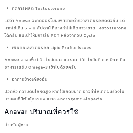
กดการผลิต Testosterone
แม้ว่า Anavar จะกดฮอร์โมนเพศชายต่ำกว่าสเตียรอยด์ตัวอื่น แต่
หากใช้เกิน 6 – 8 สัปดาห์ ก็อาจทำให้เกิดภาวะขาด Testosterone
ได้ครับ แนะนำให้มีการใช้ PCT หลังจากจบ Cycle
เพิ่อคอเลสเตอรอล Lipid Profile Issues
Anavar อาจเพิ่ม LDL ไขมันเลว และลด HDL ไขมันดี ควรมีการกิน
อาหารเสริม Omega-3 เข้าไปด้วยครับ
อาการข้างเคียงอื่น
ปวดหัว ความดันโลหิตสูง หากใช้เกิดขนาด อาจทำให้เกิดผมร่วงใน
บางคนที่มีพันธุ์กรรมผมบาง Androgenic Alopecia
Anavar ปริมาณที่ควรใช้
สำหรับผู้ชาย